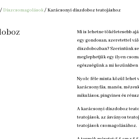
/
Díszcsomagolások
/ Karácsonyi díszdoboz teatojáshoz
doboz
Mi is lehetne tökéletesebb aj
egy gondosan, szeretettel vál
díszdobozban? Szerintünk sem
meglephetjük egy ilyen csomag
egészségünk a mi kezünkben 
Nyolc féle minta közül lehet 
karácsonyfás, manós, mézesk
mikulásos, pingvines és réns
A karácsonyi díszdoboz teato
teatojások, az ásványos teatoj
teatojások csomagolásához.