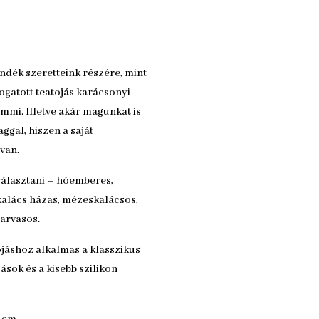
ándék szeretteink részére, mint
ogatott teatojás karácsonyi
mi. Illetve akár magunkat is
gal, hiszen a saját
van.
választani – hóemberes,
alács házas, mézeskalácsos,
zarvasos.
jáshoz alkalmas a klasszikus
ások és a kisebb szilikon