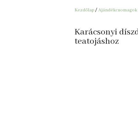
Kezdőlap
/
Ajándékcsomagok
Karácsonyi dísz
teatojáshoz