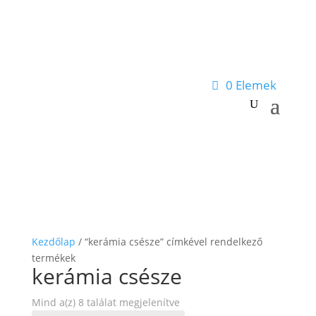
0 Elemek
Kezdőlap
/ “kerámia csésze” címkével rendelkező
termékek
kerámia csésze
Mind a(z) 8 találat megjelenítve